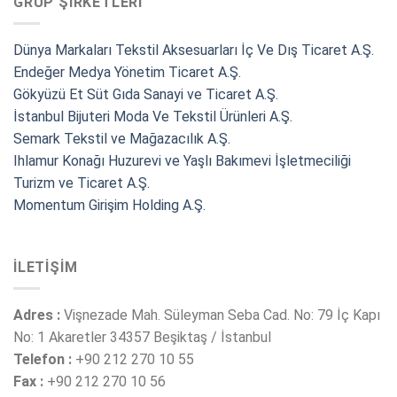
GRUP ŞIRKETLERI
Dünya Markaları Tekstil Aksesuarları İç Ve Dış Ticaret A.Ş.
Endeğer Medya Yönetim Ticaret A.Ş.
Gökyüzü Et Süt Gıda Sanayi ve Ticaret A.Ş.
İstanbul Bijuteri Moda Ve Tekstil Ürünleri A.Ş.
Semark Tekstil ve Mağazacılık A.Ş.
Ihlamur Konağı Huzurevi ve Yaşlı Bakımevi İşletmeciliği
Turizm ve Ticaret A.Ş.
Momentum Girişim Holding A.Ş.
İLETIŞIM
Adres :
Vişnezade Mah. Süleyman Seba Cad. No: 79 İç Kapı
No: 1 Akaretler 34357 Beşiktaş / İstanbul
Telefon :
+90 212 270 10 55
Fax :
+90 212 270 10 56