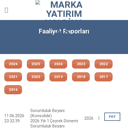
Skip
to
content
Faaliyet Raporları
2026
2025
2024
2023
2022
2021
2020
2019
2018
2017
2016
Sorumluluk Beyanı
11.06.2026
(Konsolide)
PDF
2026
1
23:32:39
2026 Yılı 1.Çeyrek Dönemi
Sorumluluk Beyanı