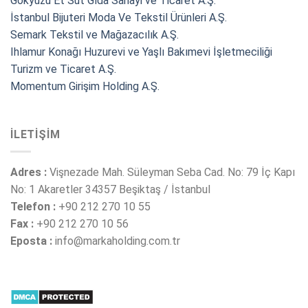
Gökyüzü Et Süt Gıda Sanayi ve Ticaret A.Ş.
İstanbul Bijuteri Moda Ve Tekstil Ürünleri A.Ş.
Semark Tekstil ve Mağazacılık A.Ş.
Ihlamur Konağı Huzurevi ve Yaşlı Bakımevi İşletmeciliği
Turizm ve Ticaret A.Ş.
Momentum Girişim Holding A.Ş.
İLETIŞIM
Adres :
Vişnezade Mah. Süleyman Seba Cad. No: 79 İç Kapı
No: 1 Akaretler 34357 Beşiktaş / İstanbul
Telefon :
+90 212 270 10 55
Fax :
+90 212 270 10 56
Eposta :
info@markaholding.com.tr