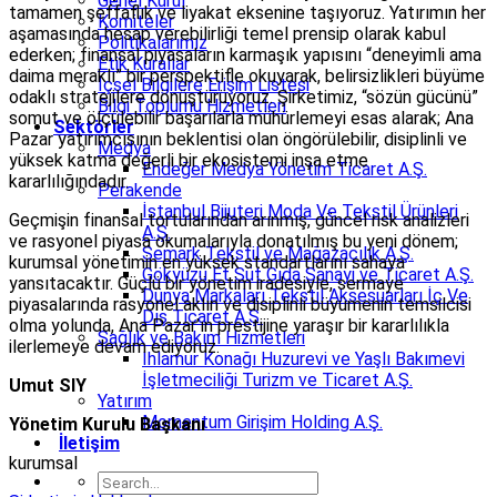
Genel Kurul
tamamen şeffaflık ve liyakat eksenine taşıyoruz. Yatırımın her
Komiteler
aşamasında hesap verebilirliği temel prensip olarak kabul
Politikalarımız
ederken; finansal piyasaların karmaşık yapısını “deneyimli ama
Etik Kurallar
daima meraklı” bir perspektifle okuyarak, belirsizlikleri büyüme
İçsel Bilgilere Erişim Listesi
odaklı stratejilere dönüştürüyoruz. Şirketimiz, “sözün gücünü”
Bilgi Toplumu Hizmetleri
somut ve ölçülebilir başarılarla mühürlemeyi esas alarak; Ana
Sektörler
Pazar yatırımcısının beklentisi olan öngörülebilir, disiplinli ve
Medya
yüksek katma değerli bir ekosistemi inşa etme
Endeğer Medya Yönetim Ticaret A.Ş.
kararlılığındadır.
Perakende
İstanbul Bijuteri Moda Ve Tekstil Ürünleri
Geçmişin finansal tortularından arınmış, güncel risk analizleri
A.Ş.
ve rasyonel piyasa okumalarıyla donatılmış bu yeni dönem;
Semark Tekstil ve Mağazacılık A.Ş.
kurumsal yönetimin en yüksek standartlarını sahaya
Gökyüzü Et Süt Gıda Sanayi ve Ticaret A.Ş.
yansıtacaktır. Güçlü bir yönetim iradesiyle, sermaye
Dünya Markaları Tekstil Aksesuarları İç Ve
piyasalarında rasyonel aklın ve disiplinli büyümenin temsilcisi
Dış Ticaret A.Ş.
olma yolunda, Ana Pazar’ın prestijine yaraşır bir kararlılıkla
Sağlık ve Bakım Hizmetleri
ilerlemeye devam ediyoruz.
Ihlamur Konağı Huzurevi ve Yaşlı Bakımevi
İşletmeciliği Turizm ve Ticaret A.Ş.
Umut SIY
Yatırım
Momentum Girişim Holding A.Ş.
Yönetim Kurulu Başkanı
İletişim
kurumsal