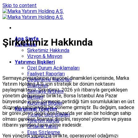
Skip to content
Ana Sayfa
Şirketimiz Hakkında
Kurumsal
Şirketimiz Hakkında
Vizyon & Misyon
Yatırımcı İlişkileri
Özel Durum Açıklamaları
Faaliyet Raporları
Sermaye piyasalarının rasyonel dinamikleri içerisinde, Marka
Değerleme Raporları
Yatırım Holding A.Ş. için stratejik bir dönüm noktasını
Bildirimler
paylaşmaktayız. Şirketimiz, 2026 yılı itibarıyla gerçekleşen
Sermaye Artırımı
yönetim değişimiyle birlikte, Borsa İstanbul Ana Pazar
İletişim
bünyesinde işlem görmenin getirdiği tüm sorumlulukları en üst
Kurumsal Bilgiler
düzeyde sahiplendiği bir döneme girmiştir. Bu değişim, sadece
Kurumsal Yönetim
bir görev devri değil; Ana Pazar’da yer alan bir holdingin sahip
Ticaret Sicil Bilgileri
olması gereken finansal disiplini, rasyonel yönetimi ve piyasa
Yönetim Kurulu
itibarını yeniden tesis etme iradesidir.
Ortaklık Yapısı
Esas Sözleşme
Yeni yönetim yapımızla birlikte, operasyonel odağımızı