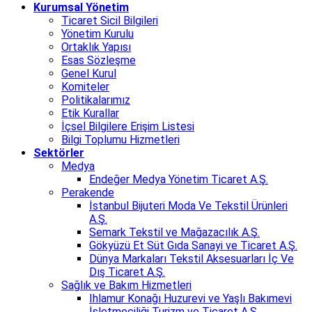
Kurumsal Yönetim
Ticaret Sicil Bilgileri
Yönetim Kurulu
Ortaklık Yapısı
Esas Sözleşme
Genel Kurul
Komiteler
Politikalarımız
Etik Kurallar
İçsel Bilgilere Erişim Listesi
Bilgi Toplumu Hizmetleri
Sektörler
Medya
Endeğer Medya Yönetim Ticaret A.Ş.
Perakende
İstanbul Bijuteri Moda Ve Tekstil Ürünleri
A.Ş.
Semark Tekstil ve Mağazacılık A.Ş.
Gökyüzü Et Süt Gıda Sanayi ve Ticaret A.Ş.
Dünya Markaları Tekstil Aksesuarları İç Ve
Dış Ticaret A.Ş.
Sağlık ve Bakım Hizmetleri
Ihlamur Konağı Huzurevi ve Yaşlı Bakımevi
İşletmeciliği Turizm ve Ticaret A.Ş.