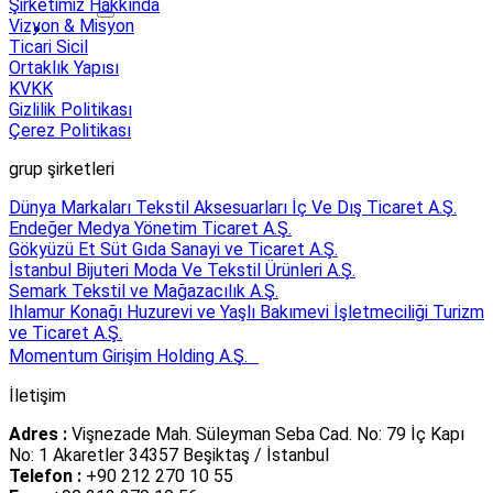
Şirketimiz Hakkında
Vizyon & Misyon
Ticari Sicil
Ortaklık Yapısı
KVKK
Gizlilik Politikası
Çerez Politikası
grup şirketleri
Dünya Markaları Tekstil Aksesuarları İç Ve Dış Ticaret A.Ş.
Endeğer Medya Yönetim Ticaret A.Ş.
Gökyüzü Et Süt Gıda Sanayi ve Ticaret A.Ş.
İstanbul Bijuteri Moda Ve Tekstil Ürünleri A.Ş.
Semark Tekstil ve Mağazacılık A.Ş.
Ihlamur Konağı Huzurevi ve Yaşlı Bakımevi İşletmeciliği Turizm
ve Ticaret A.Ş.
Momentum Girişim Holding A.Ş.
İletişim
Adres :
Vişnezade Mah. Süleyman Seba Cad. No: 79 İç Kapı
No: 1 Akaretler 34357 Beşiktaş / İstanbul
Telefon :
+90 212 270 10 55