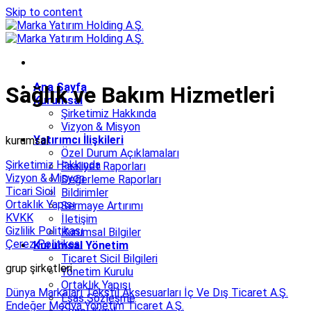
Skip to content
Ana Sayfa
Sağlık ve Bakım Hizmetleri
Kurumsal
Şirketimiz Hakkında
Vizyon & Misyon
Yatırımcı İlişkileri
kurumsal
Özel Durum Açıklamaları
Şirketimiz Hakkında
Faaliyet Raporları
Vizyon & Misyon
Değerleme Raporları
Ticari Sicil
Bildirimler
Ortaklık Yapısı
Sermaye Artırımı
KVKK
İletişim
Gizlilik Politikası
Kurumsal Bilgiler
Çerez Politikası
Kurumsal Yönetim
Ticaret Sicil Bilgileri
grup şirketleri
Yönetim Kurulu
Ortaklık Yapısı
Dünya Markaları Tekstil Aksesuarları İç Ve Dış Ticaret A.Ş.
Esas Sözleşme
Endeğer Medya Yönetim Ticaret A.Ş.