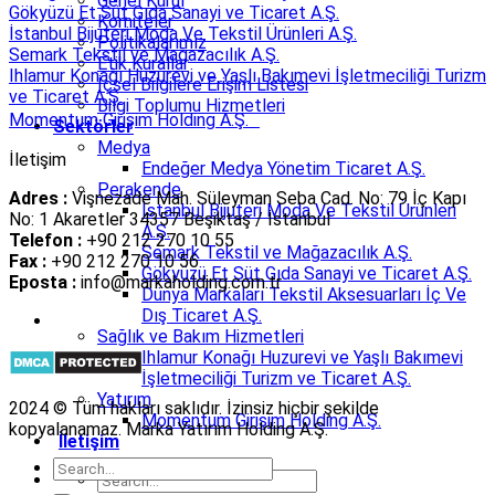
Genel Kurul
Gökyüzü Et Süt Gıda Sanayi ve Ticaret A.Ş.
Komiteler
İstanbul Bijuteri Moda Ve Tekstil Ürünleri A.Ş.
Politikalarımız
Semark Tekstil ve Mağazacılık A.Ş.
Etik Kurallar
Ihlamur Konağı Huzurevi ve Yaşlı Bakımevi İşletmeciliği Turizm
İçsel Bilgilere Erişim Listesi
ve Ticaret A.Ş.
Bilgi Toplumu Hizmetleri
Momentum Girişim Holding A.Ş.
Sektörler
Medya
İletişim
Endeğer Medya Yönetim Ticaret A.Ş.
Perakende
Adres :
Vişnezade Mah. Süleyman Seba Cad. No: 79 İç Kapı
İstanbul Bijuteri Moda Ve Tekstil Ürünleri
No: 1 Akaretler 34357 Beşiktaş / İstanbul
A.Ş.
Telefon :
+90 212 270 10 55
Semark Tekstil ve Mağazacılık A.Ş.
Fax :
+90 212 270 10 56
Gökyüzü Et Süt Gıda Sanayi ve Ticaret A.Ş.
Eposta :
info@markaholding.com.tr
Dünya Markaları Tekstil Aksesuarları İç Ve
Dış Ticaret A.Ş.
Sağlık ve Bakım Hizmetleri
Ihlamur Konağı Huzurevi ve Yaşlı Bakımevi
İşletmeciliği Turizm ve Ticaret A.Ş.
Yatırım
2024 © Tüm hakları saklıdır. İzinsiz hiçbir şekilde
Momentum Girişim Holding A.Ş.
kopyalanamaz. Marka Yatırım Holding A.Ş.
İletişim