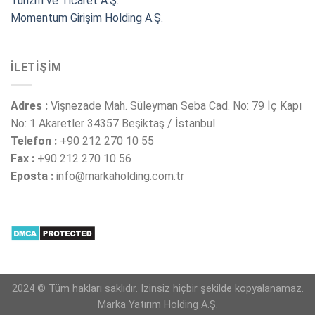
Turizm ve Ticaret A.Ş.
Momentum Girişim Holding A.Ş.
İLETIŞIM
Adres :
Vişnezade Mah. Süleyman Seba Cad. No: 79 İç Kapı
No: 1 Akaretler 34357 Beşiktaş / İstanbul
Telefon :
+90 212 270 10 55
Fax :
+90 212 270 10 56
Eposta :
info@markaholding.com.tr
2024 © Tüm hakları saklıdır. İzinsiz hiçbir şekilde kopyalanamaz.
Marka Yatırım Holding A.Ş.