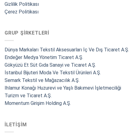
Gizlilik Politikası
Çerez Politikası
GRUP ŞIRKETLERI
Dünya Markaları Tekstil Aksesuarları İç Ve Dış Ticaret A.Ş.
Endeğer Medya Yönetim Ticaret A.Ş.
Gökyüzü Et Süt Gıda Sanayi ve Ticaret A.Ş.
İstanbul Bijuteri Moda Ve Tekstil Ürünleri A.Ş.
Semark Tekstil ve Mağazacılık A.Ş.
Ihlamur Konağı Huzurevi ve Yaşlı Bakımevi İşletmeciliği
Turizm ve Ticaret A.Ş.
Momentum Girişim Holding A.Ş.
İLETIŞIM