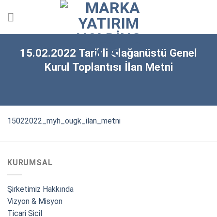
Skip
to
content
15.02.2022 Tarihli Olağanüstü Genel
Kurul Toplantısı İlan Metni
15022022_myh_ougk_ilan_metni
KURUMSAL
Şirketimiz Hakkında
Vizyon & Misyon
Ticari Sicil