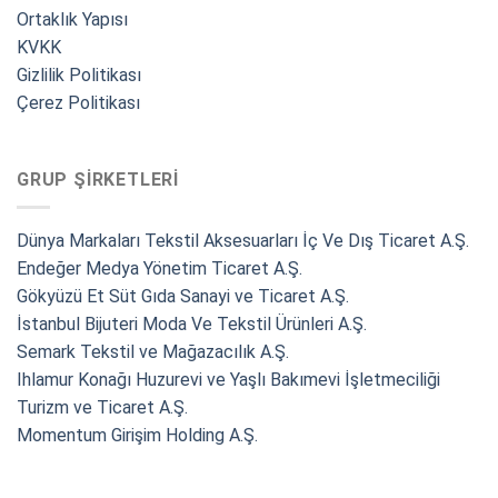
Ortaklık Yapısı
KVKK
Gizlilik Politikası
Çerez Politikası
GRUP ŞIRKETLERI
Dünya Markaları Tekstil Aksesuarları İç Ve Dış Ticaret A.Ş.
Endeğer Medya Yönetim Ticaret A.Ş.
Gökyüzü Et Süt Gıda Sanayi ve Ticaret A.Ş.
İstanbul Bijuteri Moda Ve Tekstil Ürünleri A.Ş.
Semark Tekstil ve Mağazacılık A.Ş.
Ihlamur Konağı Huzurevi ve Yaşlı Bakımevi İşletmeciliği
Turizm ve Ticaret A.Ş.
Momentum Girişim Holding A.Ş.