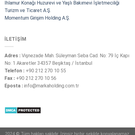
Ihlamur Konağı Huzurevi ve Yaşlı Bakımevi İşletmeciliği
Turizm ve Ticaret A.Ş.
Momentum Girişim Holding A.Ş.
İLETIŞIM
Adres :
Vişnezade Mah. Süleyman Seba Cad. No: 79 İç Kapı
No: 1 Akaretler 34357 Beşiktaş / İstanbul
Telefon :
+90 212 270 10 55
Fax :
+90 212 270 10 56
Eposta :
info@markaholding.com.tr
2024 © Tüm hakları saklıdır. İzinsiz hiçbir şekilde kopyalanamaz.