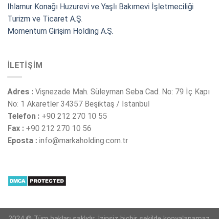
Ihlamur Konağı Huzurevi ve Yaşlı Bakımevi İşletmeciliği
Turizm ve Ticaret A.Ş.
Momentum Girişim Holding A.Ş.
İLETIŞIM
Adres :
Vişnezade Mah. Süleyman Seba Cad. No: 79 İç Kapı
No: 1 Akaretler 34357 Beşiktaş / İstanbul
Telefon :
+90 212 270 10 55
Fax :
+90 212 270 10 56
Eposta :
info@markaholding.com.tr
2024 © Tüm hakları saklıdır. İzinsiz hiçbir şekilde kopyalanamaz.