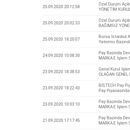
Özel Durum Açık
25.09.2020 20:12:58
YÖNETİM KURUL
Özel Durum Açık
25.09.2020 20:02:33
BAĞIMSIZ YÖNE
Borsa İstanbul 
25.09.2020 18:20:07
Yatırımcı Bazın
Pay Bazında Devr
24.09.2020 10:08:30
MARKA.E İşlem S
Genel Kurul İşlem
23.09.2020 18:38:53
OLAĞAN GENEL 
BISTECH Pay Piy
23.09.2020 18:22:43
Pay Piyasasında 
Pay Bazında Devr
23.09.2020 10:03:10
MARKA.E İşlem S
Pay Bazında Devr
21.09.2020 17:17:45
MARKA.E İşlem S