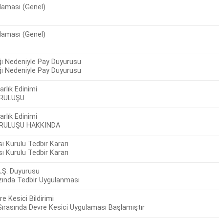
laması (Genel)
laması (Genel)
ı Nedeniyle Pay Duyurusu
ı Nedeniyle Pay Duyurusu
arlık Edinimi
URULUŞU
arlık Edinimi
URULUŞU HAKKINDA
 Kurulu Tedbir Kararı
 Kurulu Tedbir Kararı
A.Ş. Duyurusu
azında Tedbir Uygulanması
e Kesici Bildirimi
ırasında Devre Kesici Uygulaması Başlamıştır