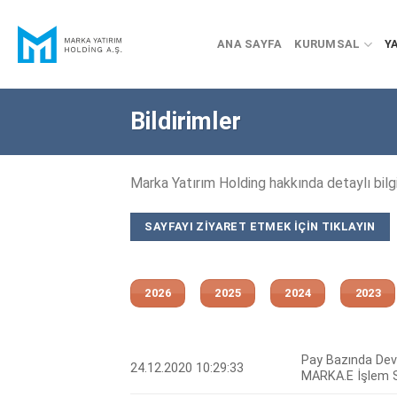
Skip
to
ANA SAYFA
KURUMSAL
YA
content
Bildirimler
Marka Yatırım Holding hakkında detaylı bilgil
SAYFAYI ZIYARET ETMEK IÇIN TIKLAYIN
2026
2025
2024
2023
Pay Bazında Devr
24.12.2020 10:29:33
MARKA.E İşlem S