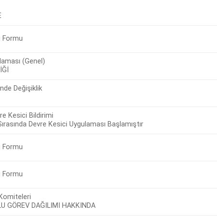
E
gi Formu
laması (Genel)
İĞİ
nde Değişiklik
e Kesici Bildirimi
ırasında Devre Kesici Uygulaması Başlamıştır
gi Formu
gi Formu
Komiteleri
U GÖREV DAĞILIMI HAKKINDA