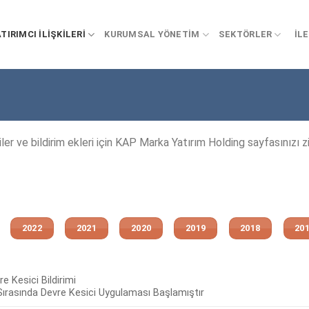
TIRIMCI İLIŞKILERI
KURUMSAL YÖNETIM
SEKTÖRLER
İL
er ve bildirim ekleri için KAP Marka Yatırım Holding sayfasınızı zi
2022
2021
2020
2019
2018
20
e Kesici Bildirimi
ırasında Devre Kesici Uygulaması Başlamıştır